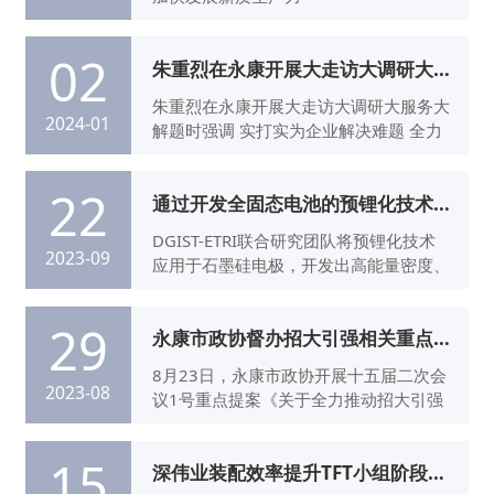
02
朱重烈在永康开展大走访大调研大服务大解题时强调：实打实为企业解决难题 全力助推一季度经济社会发展开好局起好步
朱重烈在永康开展大走访大调研大服务大
2024-01
解题时强调 实打实为企业解决难题 全力
助推一季度经济社会发展开好局起好步
22
通过开发全固态电池的预锂化技术实现高性能石墨-硅扩散基电极
DGIST-ETRI联合研究团队将预锂化技术
2023-09
应用于石墨硅电极，开发出高能量密度、
高稳定性的全固态电池电极 – 被国际能源
最佳学术期刊《先进能源材料》选为封底
29
永康市政协督办招大引强相关重点提案
研究
8月23日，永康市政协开展十五届二次会
2023-08
议1号重点提案《关于全力推动招大引强
招新引优的建议》督办活动。
15
深伟业装配效率提升TFT小组阶段性总结与表彰仪式圆满结束！