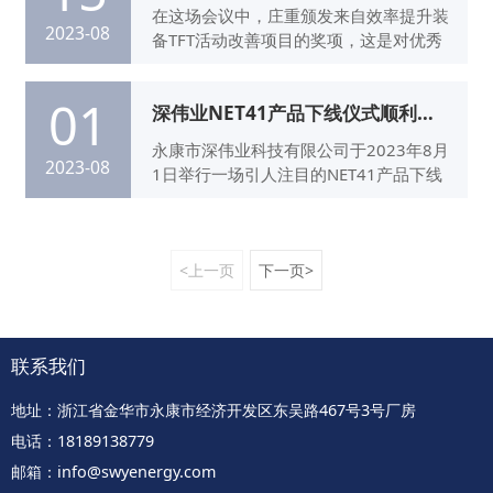
在这场会议中，庄重颁发来自效率提升装
2023-08
备TFT活动改善项目的奖项，这是对优秀
团队成员们辛勤付出和绝表现的认可和鼓
励。让我们一同见证他们的光荣时刻!
01
深伟业NET41产品下线仪式顺利进行
永康市深伟业科技有限公司于2023年8月
2023-08
1日举行一场引人注目的NET41产品下线
仪式
<上一页
下一页>
联系我们
地址：浙江省金华市永康市经济开发区东吴路467号3号厂房
电话：18189138779
邮箱：info@swyenergy.com