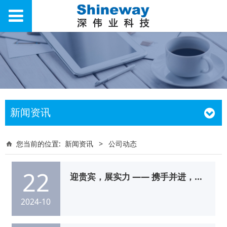
新闻资讯
您当前的位置:
新闻资讯
>
公司动态
22
迎贵宾，展实力 —— 携手并进，共创辉煌韩国某重要客户审厂纪实
2024-10